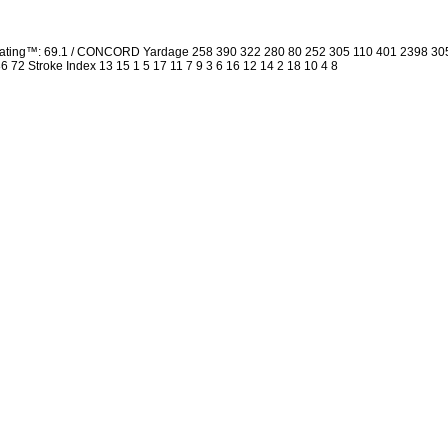
 Rating™: 69.1 / CONCORD Yardage 258 390 322 280 80 252 305 110 401 2398 30
 36 72 Stroke Index 13 15 1 5 17 11 7 9 3 6 16 12 14 2 18 10 4 8